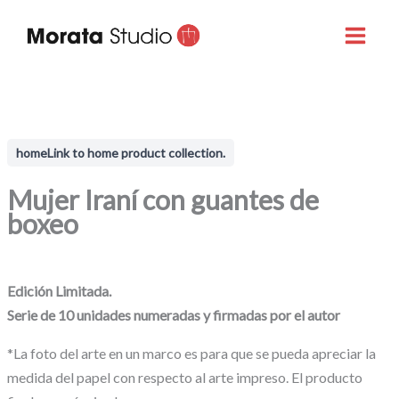
Ir
al
MAI
contenido
MEN
home
Link to home product collection.
TERNAR
Mujer Iraní con guantes de
boxeo
ENÚ
$ 600.000,00
Edición Limitada.
Serie de 10 unidades numeradas y firmadas por el autor
*La foto del arte en un marco es para que se pueda apreciar la
medida del papel con respecto al arte impreso. El producto